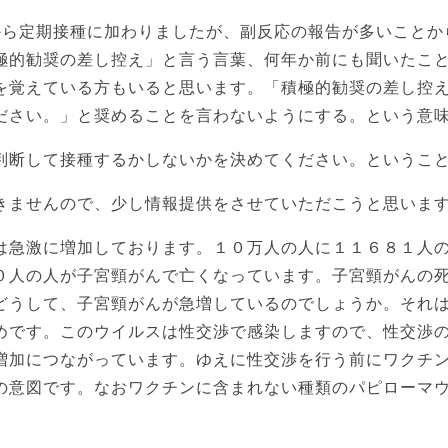
から定期接種に加わりましたが、副反応の報告が多いことか
極的勧奨の差し控え」と言う言葉、何年か前にも聞いたこと
を覚えている方もいると思います。「積極的勧奨の差し控
ださい。」と奨めることを言わないようにする。という意
判断して接種するかしないかを決めてください。というこ
きませんので、少し情報提供をさせていただこうと思いま
は急激に増加しております。１０万人の人に１１６８１人
０人の人が子宮頸がんで亡くなっています。子宮頸がんの死
どうして、子宮頸がんが急増しているのでしょうか。それ
めです。このウイルスは性交渉で感染しますので、性交渉
増加につながっています。ゆえに性交渉を行う前にワクチ
の意図です。なおワクチンに含まれない種類のパピローマ