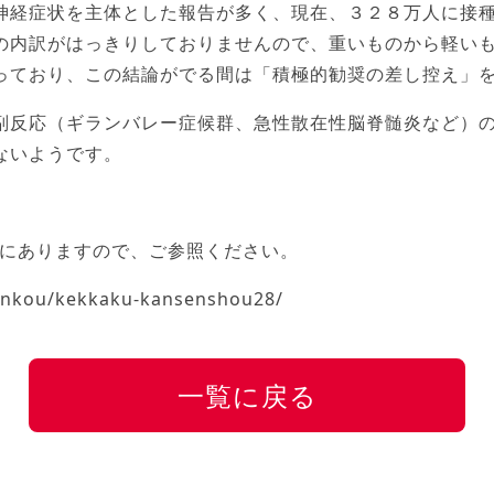
神経症状を主体とした報告が多く、現在、３２８万人に接
の内訳がはっきりしておりませんので、重いものから軽い
っており、この結論がでる間は「積極的勧奨の差し控え」
副反応（ギランバレー症候群、急性散在性脳脊髄炎など）
ないようです。
Pにありますので、ご参照ください。
enkou/kekkaku-kansenshou28/
一覧に戻る