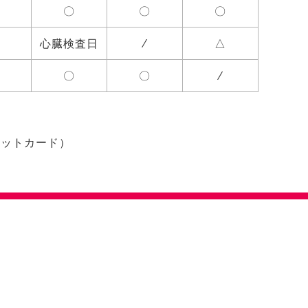
〇
〇
〇
心臓検査日
⁄
△
〇
〇
⁄
ジットカード）