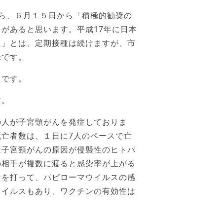
ら、６月１５日から「積極的勧奨の
があると思います。平成17年に日本
え」とは、定期接種は続けますが、市
味です。
とです。
す。
の人が子宮頸がんを発症しておりま
亡者数は、１日に7人のペースで亡
は子宮頸がんの原因が侵襲性のヒトパ
の相手が複数に渡ると感染率が上がる
ンを打って、パピローマウイルスの感
ウイルスもあり、ワクチンの有効性は