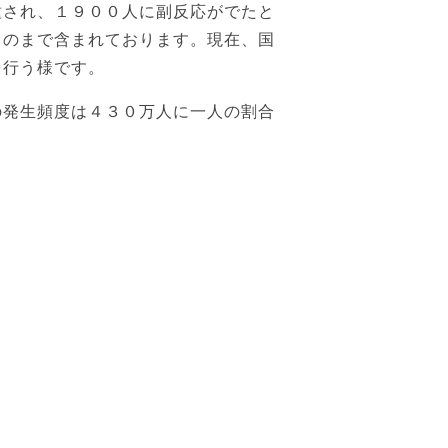
種され、１９００人に副反応がでたと
ものまで含まれております。現在、国
を行う様です。
の発生頻度は４３０万人に一人の割合