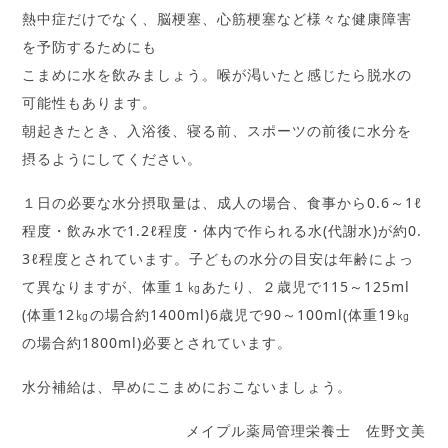
熱中症だけでなく、脳梗塞、心筋梗塞など様々な健康障害
を予防するためにも
こまめに水を飲みましょう。喉が渇いたと感じたら脱水の
可能性もあります。
朝起きたとき、入浴後、寝る前、スポーツの前後に水分を
摂るようにしてください。
１日の必要な水分摂取量は、成人の場合、食事から0.6～1ℓ
程度・飲み水で1.2ℓ程度・体内で作られる水(代謝水)が約0.
3ℓ程度とされています。子どもの水分の目安は年齢によっ
て異なりますが、体重１㎏あたり、２歳児で115～125ml
(体重12㎏の場合約1400ml)6歳児で90～100ml(体重19㎏
の場合約1800ml)必要とされています。
水分補給は、早めにこまめにおこないましょう。
メイプル薬局管理栄養士 佐野文美