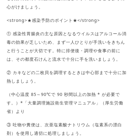
心がけましょう。
<strong>★感染予防のポイント★</strong>
① 感染性胃腸炎の主な原因となるウイルスはアルコール消
毒の効果が乏しいため、まず一人ひとりが手洗いをきちん
と行うことが大切です。特に排便後・調理や食事の前に
は、その都度石けんと流水で十分に手を洗いましょう。
② カキなどの二枚貝を調理するときは中心部まで十分に加
熱しましょう。
（中心温度 85～90℃で 90 秒間以上の加熱 * が必要で
す。）*「大量調理施設衛生管理マニュアル」（厚生労働
省）より
③ 吐物や糞便は、次亜塩素酸ナトリウム（塩素系の漂白
剤）を使用し適切に処理しましょう。