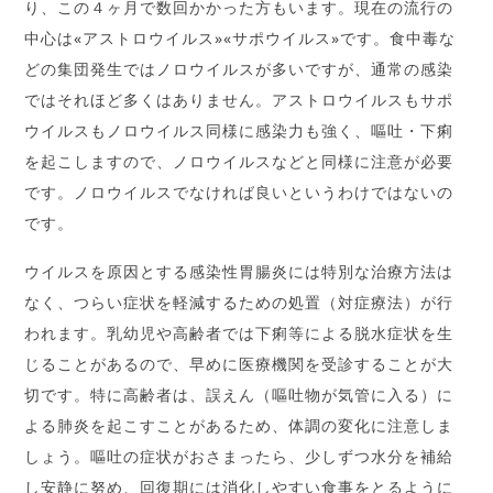
り、この４ヶ月で数回かかった方もいます。現在の流行の
中心は«アストロウイルス»«サポウイルス»です。食中毒な
どの集団発生ではノロウイルスが多いですが、通常の感染
ではそれほど多くはありません。アストロウイルスもサポ
ウイルスもノロウイルス同様に感染力も強く、嘔吐・下痢
を起こしますので、ノロウイルスなどと同様に注意が必要
です。ノロウイルスでなければ良いというわけではないの
です。
ウイルスを原因とする感染性胃腸炎には特別な治療方法は
なく、つらい症状を軽減するための処置（対症療法）が行
われます。乳幼児や高齢者では下痢等による脱水症状を生
じることがあるので、早めに医療機関を受診することが大
切です。特に高齢者は、誤えん（嘔吐物が気管に入る）に
よる肺炎を起こすことがあるため、体調の変化に注意しま
しょう。嘔吐の症状がおさまったら、少しずつ水分を補給
し安静に努め、回復期には消化しやすい食事をとるように