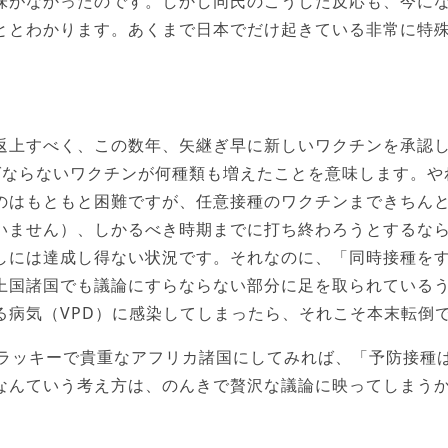
味がなかったのです。しかし同氏のこうした反応も、今に
ととわかります。あくまで日本でだけ起きている非常に特
返上すべく、この数年、矢継ぎ早に新しいワクチンを承認
ばならないワクチンが何種類も増えたことを意味します。や
のはもともと困難ですが、任意接種のワクチンまできちん
いません）、しかるべき時期までに打ち終わろうとするな
しには達成し得ない状況です。それなのに、「同時接種を
上国諸国でも議論にすらならない部分に足を取られている
る病気（VPD）に感染してしまったら、それこそ本末転倒
もラッキーで貴重なアフリカ諸国にしてみれば、「予防接種
なんていう考え方は、のんきで贅沢な議論に映ってしまう