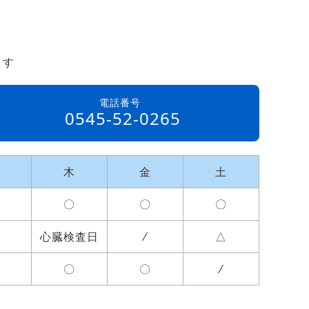
ます
電話番号
0545-52-0265
木
金
土
〇
〇
〇
心臓検査日
⁄
△
〇
〇
⁄