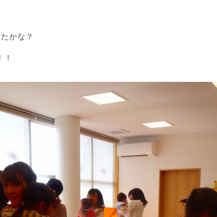
れたかな？
！！