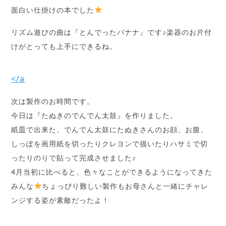
面白い仕掛けの本でした
リズム遊びの曲は『とんでったバナナ』です♪楽器のお片付
けがとっても上手にできるね。
</a
次は製作のお時間です。
今日は『たぬきのでんでん太鼓』を作りました。
紙皿で出来た、でんでん太鼓にたぬきさんのお顔、お腹、
しっぽを画用紙を切ったりクレヨンで描いたりハサミで切
ったりのりで貼って完成させました♪
4月当初に比べると、色々なことができるようになってきた
みんな
ちょっぴり難しい製作もお母さんと一緒にチャレ
ンジする姿が素敵だったよ！