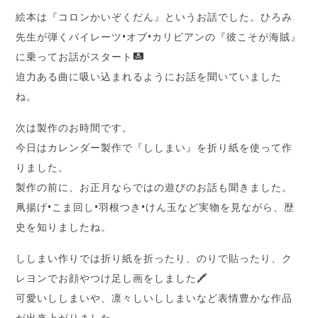
絵本は『コロンかいぞくだん』というお話でした。ひろみ
先生が弾くパイレーツ•オブ•カリビアンの『彼こそが海賊』
に乗ってお話がスタート
迫力ある曲に吸い込まれるようにお話を聞いていました
ね。
次は製作のお時間です。
今日はカレンダー製作で『ししまい』を折り紙を使って作
りました。
製作の前に、お正月ならではの遊びのお話も聞きました。
凧揚げ•こま回し•羽根つき•けん玉など実物を見ながら、歴
史を知りましたね。
ししまい作りでは折り紙を折ったり、のりで貼ったり、ク
レヨンでお顔やつけ足し画をしました🖍
可愛いししまいや、凛々しいししまいなど表情豊かな作品
が出来上がりました。