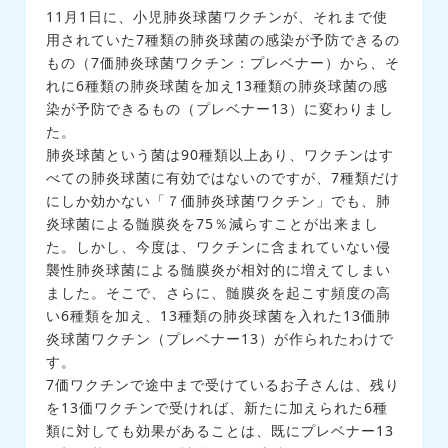
11月1日に、小児肺炎球菌ワクチンが、それまで使
用されていた7種類の肺炎球菌の感染が予防できるの
もの（7価肺炎球菌ワクチン：プレベナー）から、そ
れに6種類の肺炎球菌を加え13種類の肺炎球菌の感
染が予防できるもの（プレベナー13）に変わりまし
た。
肺炎球菌という菌は90種類以上あり、ワクチンはす
べての肺炎球菌に有効ではないのですが、7種類だけ
にしか効かない「７価肺炎球菌ワクチン」でも、肺
炎球菌による髄膜炎を75％減らすことが出来まし
た。しかし、今度は、ワクチンに含まれていない侵
襲性肺炎球菌による髄膜炎が相対的に増えてしまい
ました。そこで、さらに、髄膜炎を起こす頻度の高
い6種類を加え、13種類の肺炎球菌を入れた13価肺
炎球菌ワクチン（プレベナー13）が作られたわけで
す。
7価ワクチンで途中まで受けているお子さんは、残り
を13価ワクチンで受ければ、新たに加えられた6種
類に対しても効果があることは、既にプレベナー13