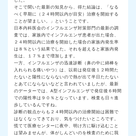
そこで聞いた最新の知見から、得た結論は、「なる
べく早期に（２４時間以内が目安）治療を開始する
ことが望ましい。」ということです。
日本内科医会のインフルエンザ対策部門の最新の調
査では、家族内でインフルエンザ患者が出た場合、
２４時間以内に治療を開始した場合の家族内発生率
は８％という結果でした。それを超えると家族内発
生は、１７％まで増加します。
一方、インフルエンザの迅速診断（鼻の中に綿棒を
入れられる痛いやつ）は、以前は発症後１２時間た
たないと陽性にならないので熱が出て半日たたない
とあてにならないなどと言われていましたが、最新
のデーターでは、A型インフルエンザで発症後６時間
での陽性率は９０％となっています。検査も日々進
歩しているんですね。
診断の観点からも２４時間以内の治療開始は困難で
はなくなってきており、気をつけたいところです。
慌てて医療センターに夜中、明け方に駆け込むこと
は望みませんが、体がしんどいのを検査のために我