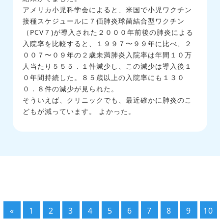
アメリカ小児科学会によると、米国で小児ワクチン
接種スケジュールに７価肺炎球菌結合型ワクチン
（PCV７)が導入された２０００年前後の肺炎による
入院率を比較すると、１９９７〜９９年に比べ、２
００７〜０９年の２歳未満肺炎入院率は年間１０万
人当たり５５５．１件減少し、この減少は導入後１
０年間持続した。８５歳以上の入院率にも１３０
０．８件の減少が見られた。
そういえば、クリニックでも、最近確かに肺炎のこ
どもが減っています。 よかった。
«
1
2
3
4
5
6
7
8
9
10