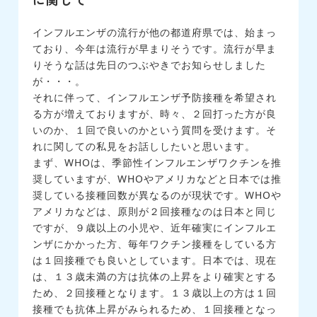
インフルエンザの流行が他の都道府県では、始まっ
ており、今年は流行が早まりそうです。流行が早ま
りそうな話は先日のつぶやきでお知らせしました
が・・・。
それに伴って、インフルエンザ予防接種を希望され
る方が増えておりますが、時々、２回打った方が良
いのか、１回で良いのかという質問を受けます。そ
れに関しての私見をお話ししたいと思います。
まず、WHOは、季節性インフルエンザワクチンを推
奨していますが、WHOやアメリカなどと日本では推
奨している接種回数が異なるのが現状です。WHOや
アメリカなどは、原則が２回接種なのは日本と同じ
ですが、９歳以上の小児や、近年確実にインフルエ
ンザにかかった方、毎年ワクチン接種をしている方
は１回接種でも良いとしています。日本では、現在
は、１３歳未満の方は抗体の上昇をより確実とする
ため、２回接種となります。１３歳以上の方は１回
接種でも抗体上昇がみられるため、１回接種となっ