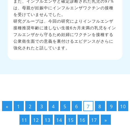
また、インフルエンザと確定診断された乳児の97％
は、母親が妊娠中にインフルエンザワクチンの接種
を受けていませんでした。
研究グループは、今回の研究によりインフルエンザ
接種推奨年齢に達しない生後6カ月未満の乳児をイン
フルエンザから守るため妊婦にワクチンを接種する
公衆衛生面での意義を裏付けるエビデンスがさらに
強化されたと話しています。
«
1
2
3
4
5
6
7
8
9
10
11
12
13
14
15
16
17
»