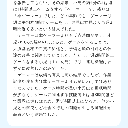
を報告してもらい、その結果、小児の約6分の5は週
に1時間以上ゲームをする「ゲーマー」で、残りは
「非ゲーマー」でした。どの年齢でも、ゲーマーは
週に平均約4時間ゲームをし、男児は女児よりも週2
時間近く多いという結果でした。
ゲーマーは非ゲーマーよりも反応時間が早く、小
児260人の脳MRIによると、ゲームをすることは、
大脳基底核の白質の変化と、学習と脳の回路との伝
達の改善に関連していました。ただし、週2時間以上
ゲームをする小児（主に女児）では、運動機能はわ
ずかに改善したのみでした。
ゲーマーは成績も有意に高い結果でしたが、作業
記憶や注意力は非ゲーマーよりも良いわけではあり
ませんでした。ゲーム時間が長い小児ほど睡眠時間
が少なく、ゲームに関連する技能向上は週8時間ほど
で限界に達しはじめ、週9時間以上になると、他の小
児との衝突など社会的行動の問題が生じる可能性が
高胃という結果でした。